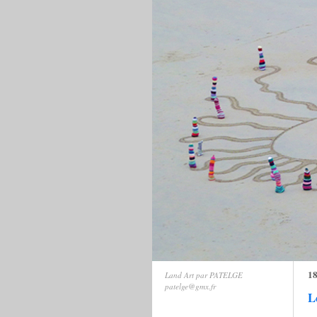
18
Land Art par PATELGE
patelge@gmx.fr
L