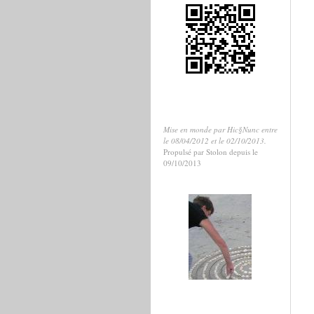
Mise en monde par Hic§Nunc entre
le 08/04/2012 et le 02/10/2013.
Propulsé par Stolon depuis le
09/10/2013