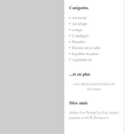
Catégories
Art tricoté
Art urbain
collage
Coquillages
Dentelles
Dessins sur le sable
Equilibre de pierre
vegetaland art
...et en plus
accès photos grand format
sur
deviantart
Sites amis
Atelier d'art Pauline Le Goïc
Atelier
papetier washi B. Dudognon