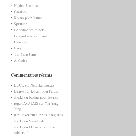
Nephila Inaurata
Cacatoes
Kolam pour l'estran
Spiruline
Le dédale des minots
Le syndrome de Stand Tall
Ostreidae
Lanyu
Yin Yang Jung
A s'naise
Commentaires récents
LUCE
sur
Nephila Inaurata
Délires
sur
Kolam pour l'estran
cherki
sur
Kolam pour l'estran
roger DAUTAIS
sur
Yin Yang
Jung
Riri l'inventeur
sur
Yin Yang Jung
cherki
sur
Samilitude
cherki
sur
Du sable pour une
sableuse !