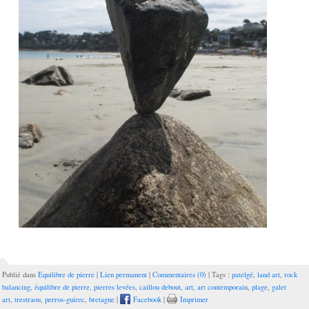
Publié dans
Equilibre de pierre
|
Lien permanent
|
Commentaires (0)
| Tags :
patelgé
,
land art
,
rock
balancing
,
équilibre de pierre
,
pierres levées
,
caillou debout
,
art
,
art contemporain
,
plage
,
galet
art
,
trestraou
,
perros-guirec
,
bretagne
|
Facebook
|
Imprimer