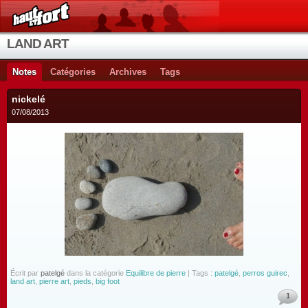
LAND ART
Notes
Catégories
Archives
Tags
nickelé
07/08/2013
Écrit par
patelgé
dans la catégorie
Equilibre de pierre
| Tags :
patelgé
,
perros guirec
,
land art
,
pierre art
,
pieds
,
big foot
1